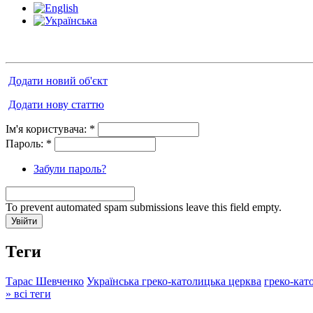
Додати новий об'єкт
Додати нову статтю
Ім'я користувача:
*
Пароль:
*
Забули пароль?
To prevent automated spam submissions leave this field empty.
Теги
Тарас Шевченко
Українська греко-католицька церква
греко-кат
» всі теги