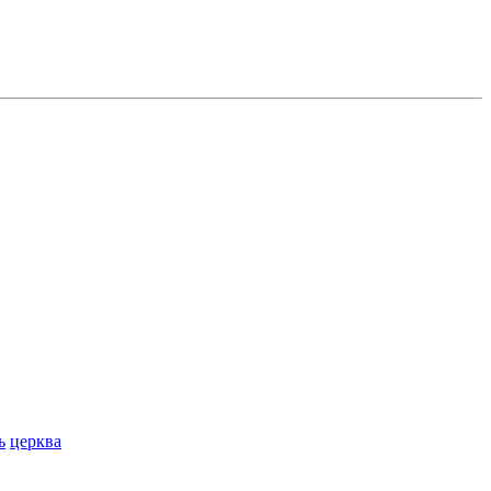
ь
церква