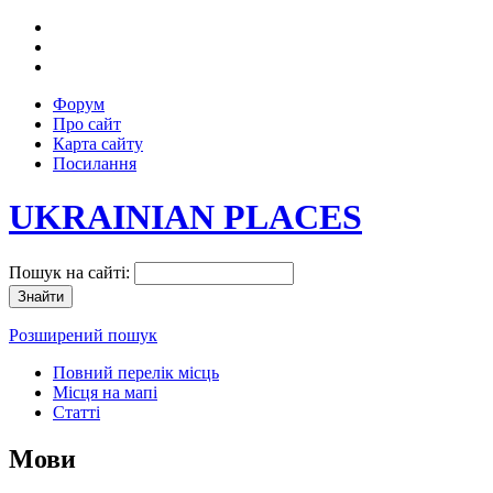
Форум
Про сайт
Карта сайту
Посилання
UKRAINIAN PLACES
Пошук на сайті:
Розширений пошук
Повний перелік місць
Місця на мапі
Статті
Мови