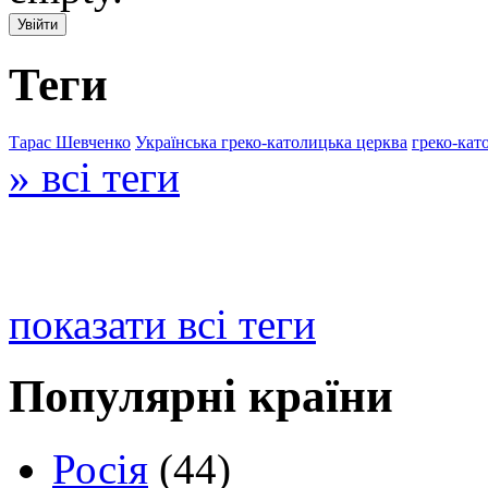
Теги
Тарас Шевченко
Українська греко-католицька церква
греко-кат
» всі теги
показати всі теги
Популярні країни
Росія
(44)