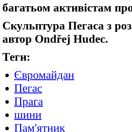
багатьом активістам пр
Скульптура Пегаса з ро
автор Ondřej Hudec.
Теги:
Євромайдан
Пегас
Прага
шини
Пам'ятник