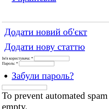
Додати новий об'єкт
Додати нову статтю
Ім'я користувача:
*
Пароль:
*
Забули пароль?
To prevent automated spam s
empty.