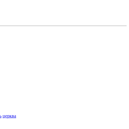
ь
церква