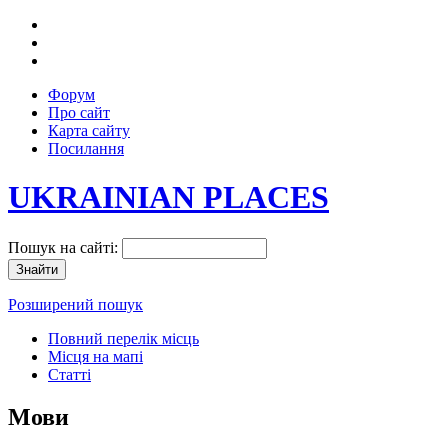
Форум
Про сайт
Карта сайту
Посилання
UKRAINIAN PLACES
Пошук на сайті:
Розширений пошук
Повний перелік місць
Місця на мапі
Статті
Мови