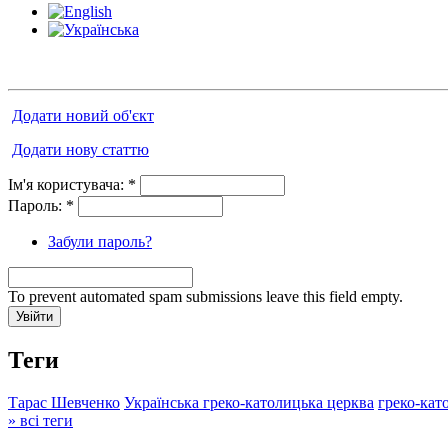
Додати новий об'єкт
Додати нову статтю
Ім'я користувача:
*
Пароль:
*
Забули пароль?
To prevent automated spam submissions leave this field empty.
Теги
Тарас Шевченко
Українська греко-католицька церква
греко-кат
» всі теги