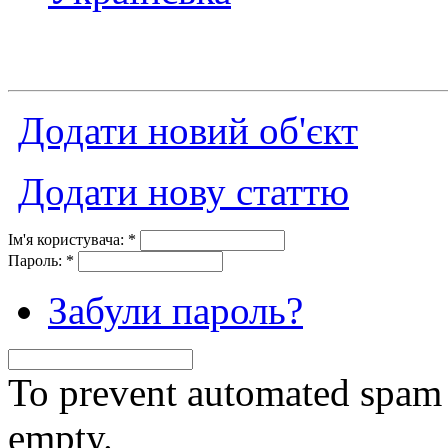
Додати новий об'єкт
Додати нову статтю
Ім'я користувача:
*
Пароль:
*
Забули пароль?
To prevent automated spam s
empty.