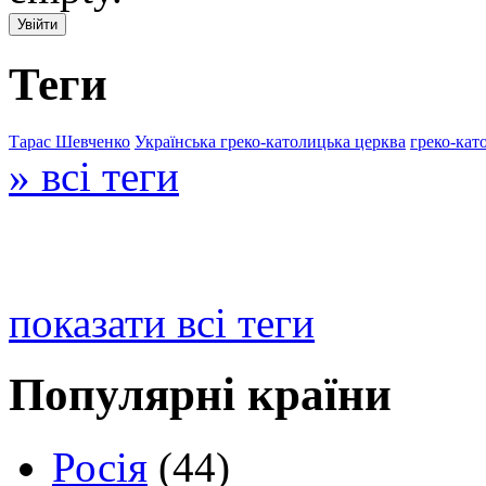
Теги
Тарас Шевченко
Українська греко-католицька церква
греко-кат
» всі теги
показати всі теги
Популярні країни
Росія
(44)