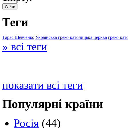
Теги
Тарас Шевченко
Українська греко-католицька церква
греко-кат
» всі теги
показати всі теги
Популярні країни
Росія
(44)