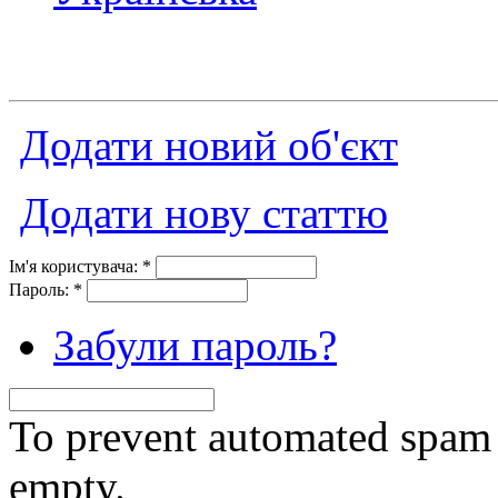
Додати новий об'єкт
Додати нову статтю
Ім'я користувача:
*
Пароль:
*
Забули пароль?
To prevent automated spam s
empty.