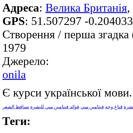
Адреса
:
Велика Британія
,
GPS
:
51.507297 -0.204033
Створення / перша згадка 
1979
Джерело:
onila
Є курси української мови.
بشرة
قناع وجه
فيتامين سي
فوائد فيتامين سي للبشرة
تساقط الشعر
Теги: