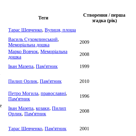
Створення / перша
Теги
згадка (рік)
Тарас Шевченко
,
Вулиця, площа
Василь Сухомлинський
,
2009
Меморіальна дошка
Марко Вовчок
,
Меморіальна
2008
дошка
Іван Мазепа
,
Пам'ятник
1999
Пилип Орлик
,
Пам'ятник
2010
Петро Могила
,
православні
,
1996
Пам'ятник
е
Іван Мазепа
,
козаки
,
Пилип
2008
Орлик
,
Пам'ятник
Тарас Шевченко
,
Пам'ятник
2001