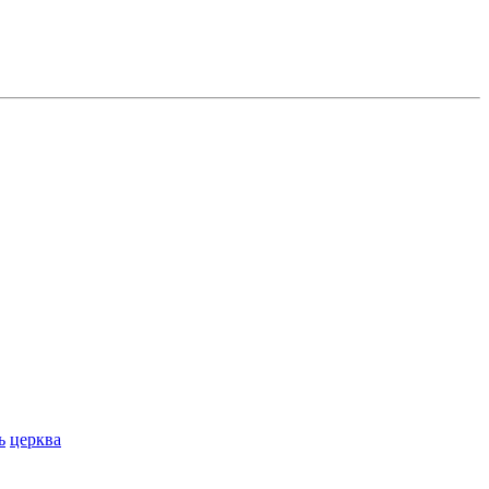
ь
церква