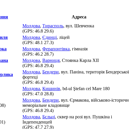
Адреса
Молдова
,
Тирасполь
, вул. Шевченка
(GPS:
46.8 29.6
)
силя
Молдова
,
Єдинці
, ліцей
(GPS:
48.1 27.3
)
рка
Молдова
,
Ферапонтівка
, гімназія
(GPS:
46.2 28.7
)
вана
Молдова
,
Варниця
, Стоянка Карла ХІІ
(GPS:
46.8 29.4
)
Молдова
,
Бендери
, вул. Паніна, територія Бендерської
Орлика
фортеці
(GPS:
46.8 29.4
)
Молдова
,
Кишинів
, bd-ul Ştefan cel Mare 180
(GPS:
47.0 28.8
)
Молдова
,
Бендери
, вул. Єрмакова, військово-історичн
08)
меморіальне кладовище
(GPS:
46.8 29.4
)
Молдова
,
Бєльці
, сквер на розі вул. Пушкіна і
01)
Індепенденцей
(GPS:
47.7 27.9
)