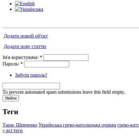
Додати новий об'єкт
Додати нову статтю
Ім'я користувача:
*
Пароль:
*
Забули пароль?
To prevent automated spam submissions leave this field empty.
Теги
Тарас Шевченко
Українська греко-католицька церква
греко-кат
» всі теги