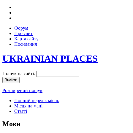
Форум
Про сайт
Карта сайту
Посилання
UKRAINIAN PLACES
Пошук на сайті:
Розширений пошук
Повний перелік місць
Місця на мапі
Статті
Мови