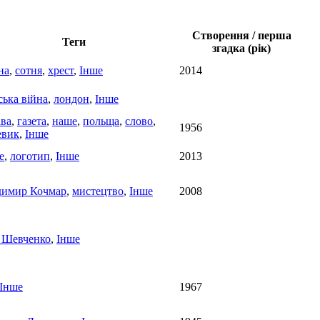
Створення / перша
Теги
згадка (рік)
на
,
сотня
,
хрест
,
Інше
2014
ька війна
,
лондон
,
Інше
ва
,
газета
,
наше
,
польща
,
слово
,
1956
евик
,
Інше
e
,
логотип
,
Інше
2013
димир Кочмар
,
мистецтво
,
Інше
2008
 Шевченко
,
Інше
Інше
1967