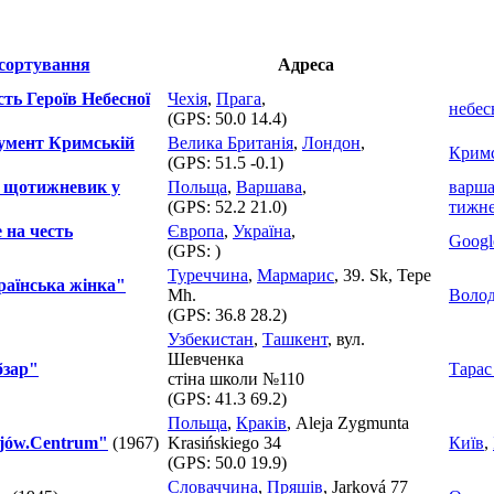
Адреса
сть Героїв Небесної
Чехія
,
Прага
,
небес
(GPS:
50.0 14.4
)
умент Кримській
Велика Британія
,
Лондон
,
Кримс
(GPS:
51.5 -0.1
)
й щотижневик у
Польща
,
Варшава
,
варша
(GPS:
52.2 21.0
)
тижн
 на честь
Європа
,
Україна
,
Googl
(GPS:
)
Туреччина
,
Мармарис
, 39. Sk, Tepe
аїнська жінка"
Mh.
Воло
(GPS:
36.8 28.2
)
Узбекистан
,
Ташкент
, вул.
Шевченка
бзар"
Тарас
стіна школи №110
(GPS:
41.3 69.2
)
Польща
,
Краків
, Aleja Zygmunta
jów.Centrum"
(1967)
Krasińskiego 34
Київ
,
(GPS:
50.0 19.9
)
Словаччина
,
Пряшів
, Jarková 77