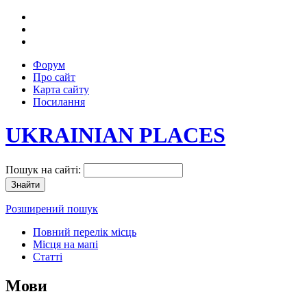
Форум
Про сайт
Карта сайту
Посилання
UKRAINIAN PLACES
Пошук на сайті:
Розширений пошук
Повний перелік місць
Місця на мапі
Статті
Мови