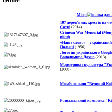
Місце
107 дерев’яних хрестів на че
Сотні
(2014)
Crimean War Memorial (Мон
війні)
«Наше слово» – українськи
Польщі
(1956)
Логотип українського Google
Володимира Дахно
(2013)
Мармурова скульптура "Укр
(2008)
Мозаїчне пано "Великий Ко
Розважальний комплекс "Ki