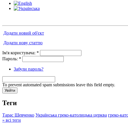
Додати новий об'єкт
Додати нову статтю
Ім'я користувача:
*
Пароль:
*
Забули пароль?
To prevent automated spam submissions leave this field empty.
Теги
Тарас Шевченко
Українська греко-католицька церква
греко-кат
» всі теги