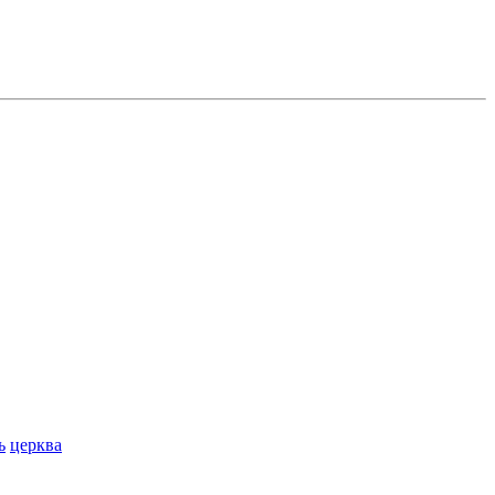
ь
церква