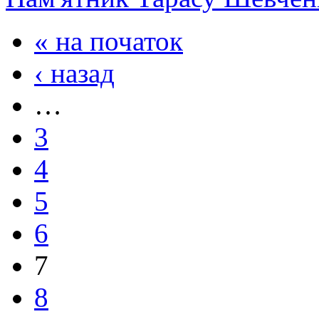
« на початок
‹ назад
…
3
4
5
6
7
8