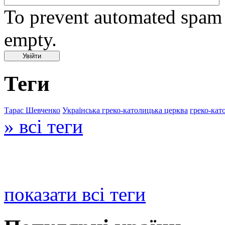
To prevent automated spam s
empty.
Теги
Тарас Шевченко
Українська греко-католицька церква
греко-кат
» всі теги
показати всі теги