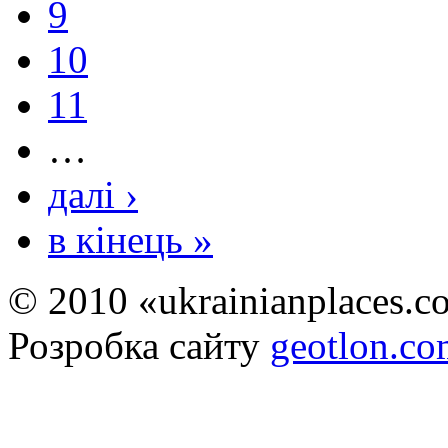
9
10
11
…
далі ›
в кінець »
© 2010 «ukrainianplaces.
Розробка сайту
geotlon.c