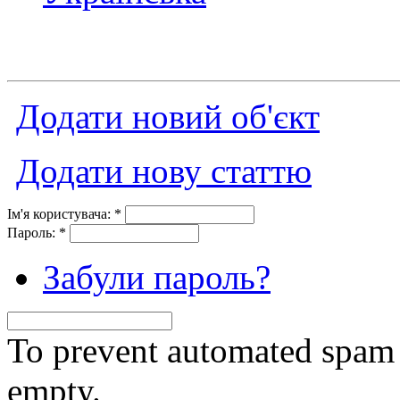
Додати новий об'єкт
Додати нову статтю
Ім'я користувача:
*
Пароль:
*
Забули пароль?
To prevent automated spam s
empty.