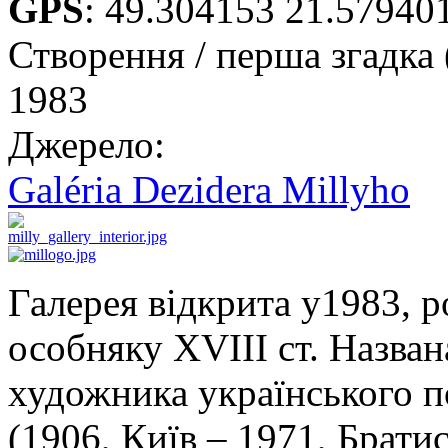
GPS
:
49.304153 21.57940
Створення / перша згадка 
1983
Джерело:
Galéria Dezidera Millyho
Галерея відкрита у1983, 
особняку XVIII ст. Назван
художника українського 
(1906, Київ – 1971, Брати