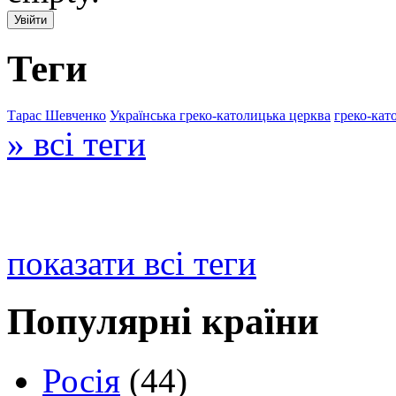
Теги
Тарас Шевченко
Українська греко-католицька церква
греко-кат
» всі теги
показати всі теги
Популярні країни
Росія
(44)