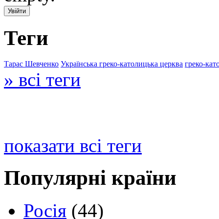
Теги
Тарас Шевченко
Українська греко-католицька церква
греко-кат
» всі теги
показати всі теги
Популярні країни
Росія
(44)