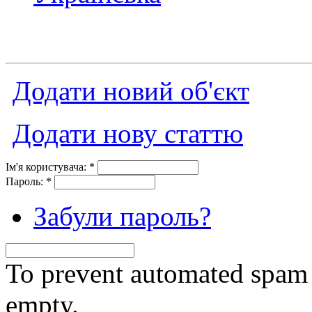
Додати новий об'єкт
Додати нову статтю
Ім'я користувача:
*
Пароль:
*
Забули пароль?
To prevent automated spam s
empty.