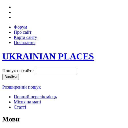
Форум
Про сайт
Карта сайту
Посилання
UKRAINIAN PLACES
Пошук на сайті:
Розширений пошук
Повний перелік місць
Місця на мапі
Статті
Мови