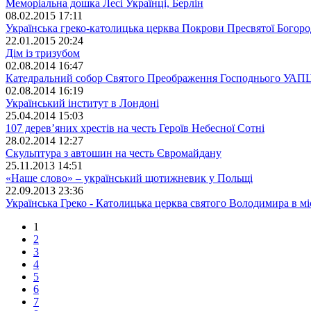
Меморіальна дошка Лесі Українці, Берлін
08.02.2015 17:11
Українська греко-католицька церква Покрови Пресвятої Богоро
22.01.2015 20:24
Дім із тризубом
02.08.2014 16:47
Катедральний собор Святого Преображення Господнього УАП
02.08.2014 16:19
Український інститут в Лондоні
25.04.2014 15:03
107 дерев’яних хрестів на честь Героїв Небесної Сотні
28.02.2014 12:27
Скульптура з автошин на честь Євромайдану
25.11.2013 14:51
«Наше слово» – український щотижневик у Польщі
22.09.2013 23:36
Українська Греко - Католицька церква святого Володимира в мі
1
2
3
4
5
6
7