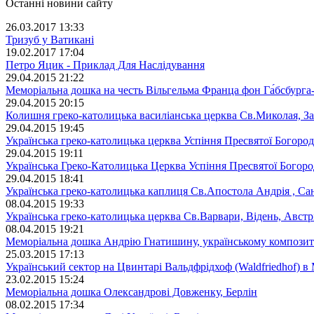
Останні новини сайту
26.03.2017 13:33
Тризуб у Ватикані
19.02.2017 17:04
Петро Яцик - Приклад Для Наслідування
29.04.2015 21:22
Меморіальна дошка на честь Вільгельма Франца фон Га́бсбурга-
29.04.2015 20:15
Колишня греко-католицька василіанська церква Св.Миколая, З
29.04.2015 19:45
Українська греко-католицька церква Успіння Пресвятої Богород
29.04.2015 19:11
Українська Греко-Католицька Церква Успіння Пресвятої Богород
29.04.2015 18:41
Українська греко-католицька каплиця Св.Апостола Андрія , Са
08.04.2015 19:33
Українська греко-католицька церква Св.Варвари, Відень, Австр
08.04.2015 19:21
Меморіальна дошка Андрію Гнатишину, українському композитор
25.03.2015 17:13
Український сектор на Цвинтарі Вальдфрідхоф (Waldfriedhof) 
23.02.2015 15:24
Меморіальна дошка Олександрові Довженку, Берлін
08.02.2015 17:34