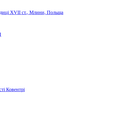
диці XVII ст., Млини, Польща
Ц
сті Ковентрі