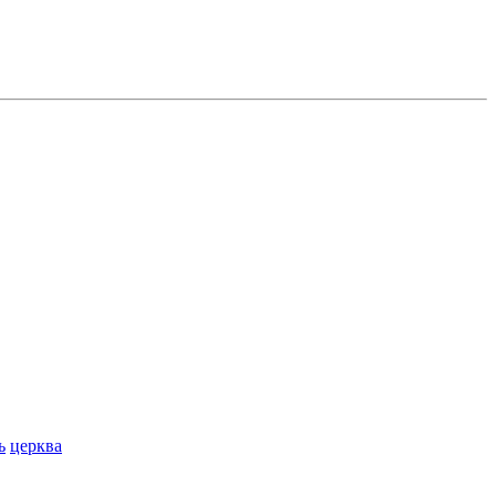
ь
церква