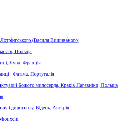
Лотрі́нгського (Василя Вишива́ного)
амостя, Польща
иці, Лурд, Франція
иці , Фатіма, Португалія
нктуарій Божого милосердя, Краків-Лагєвніки, Польща
ія
у і диригенту, Відень, Австрія
в Мюнхені