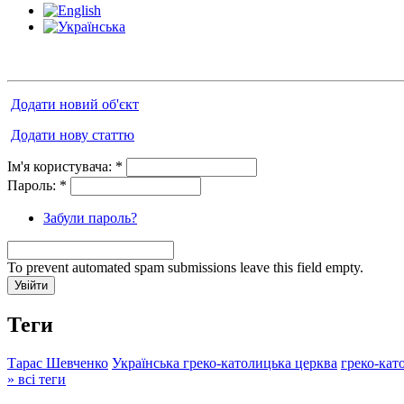
Додати новий об'єкт
Додати нову статтю
Ім'я користувача:
*
Пароль:
*
Забули пароль?
To prevent automated spam submissions leave this field empty.
Теги
Тарас Шевченко
Українська греко-католицька церква
греко-кат
» всі теги