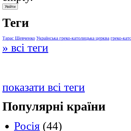
Теги
Тарас Шевченко
Українська греко-католицька церква
греко-кат
» всі теги
показати всі теги
Популярні країни
Росія
(44)