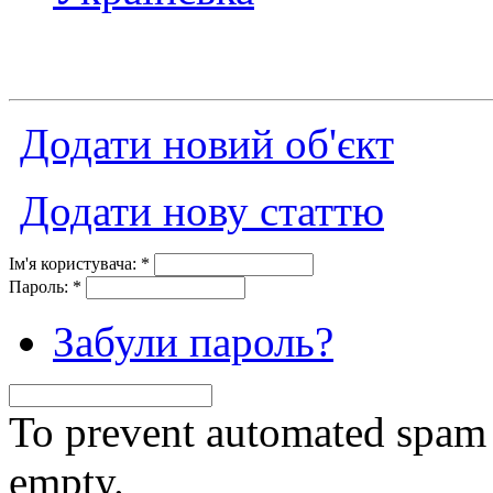
Додати новий об'єкт
Додати нову статтю
Ім'я користувача:
*
Пароль:
*
Забули пароль?
To prevent automated spam s
empty.