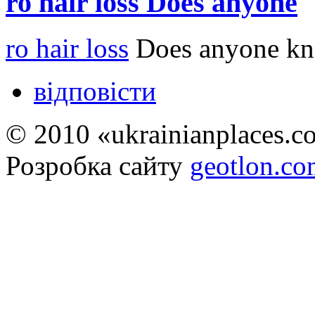
ro hair loss Does anyone
ro hair loss
Does anyone know
відповісти
© 2010 «ukrainianplaces.
Розробка сайту
geotlon.c