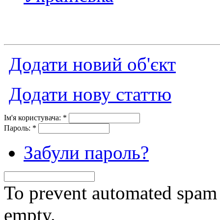
Додати новий об'єкт
Додати нову статтю
Ім'я користувача:
*
Пароль:
*
Забули пароль?
To prevent automated spam s
empty.