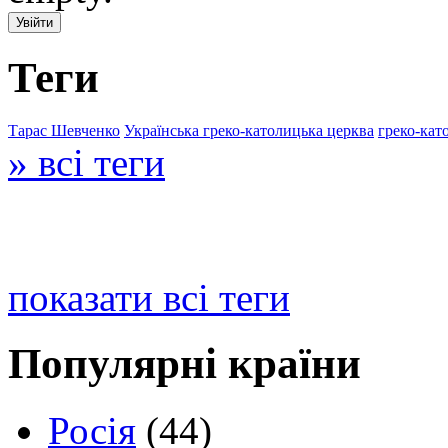
Теги
Тарас Шевченко
Українська греко-католицька церква
греко-кат
» всі теги
показати всі теги
Популярні країни
Росія
(44)