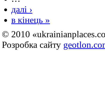
далі ›
в кінець »
© 2010 «ukrainianplaces.
Розробка сайту
geotlon.c