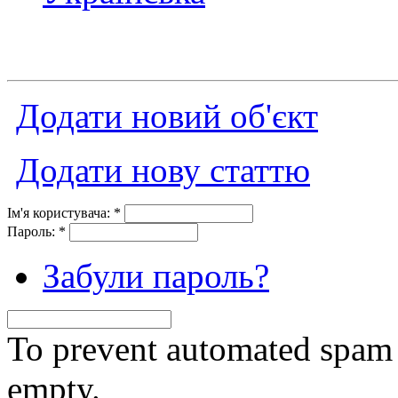
Додати новий об'єкт
Додати нову статтю
Ім'я користувача:
*
Пароль:
*
Забули пароль?
To prevent automated spam s
empty.