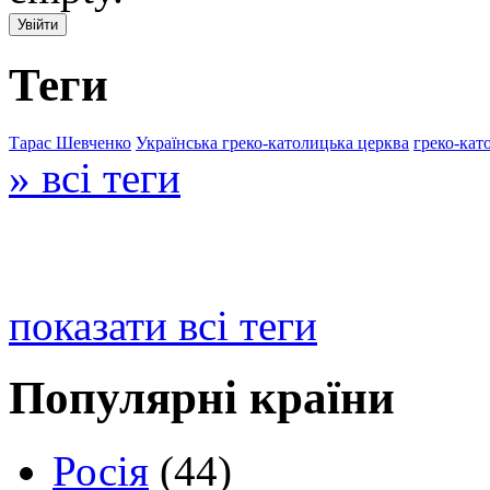
Теги
Тарас Шевченко
Українська греко-католицька церква
греко-кат
» всі теги
показати всі теги
Популярні країни
Росія
(44)