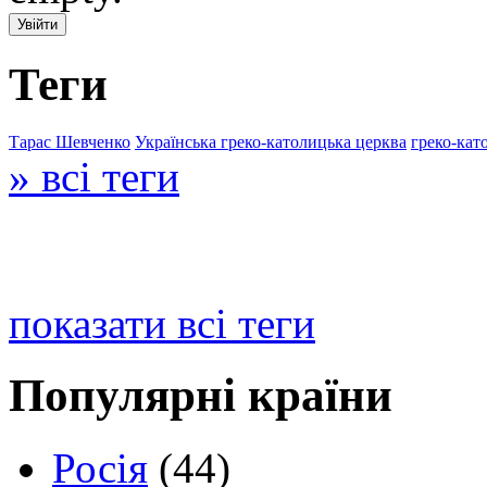
Теги
Тарас Шевченко
Українська греко-католицька церква
греко-кат
» всі теги
показати всі теги
Популярні країни
Росія
(44)