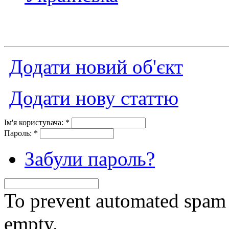
Додати новий об'єкт
Додати нову статтю
Ім'я користувача:
*
Пароль:
*
Забули пароль?
To prevent automated spam s
empty.