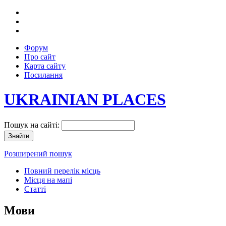
Форум
Про сайт
Карта сайту
Посилання
UKRAINIAN PLACES
Пошук на сайті:
Розширений пошук
Повний перелік місць
Місця на мапі
Статті
Мови