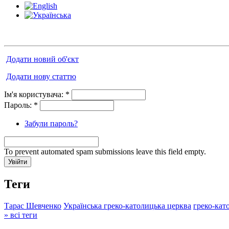
Додати новий об'єкт
Додати нову статтю
Ім'я користувача:
*
Пароль:
*
Забули пароль?
To prevent automated spam submissions leave this field empty.
Теги
Тарас Шевченко
Українська греко-католицька церква
греко-кат
» всі теги