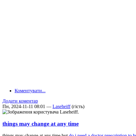
Коментувати...
Додати коментар
Пн, 2024-11-11 08:01 —
Laseheiff
(гість)
things may change at any time
things may change at any time but
do i need a doctor prescription to b