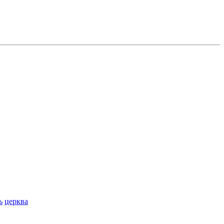
ь
церква