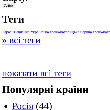
Теги
Тарас Шевченко
Українська греко-католицька церква
греко-кат
» всі теги
показати всі теги
Популярні країни
Росія
(44)