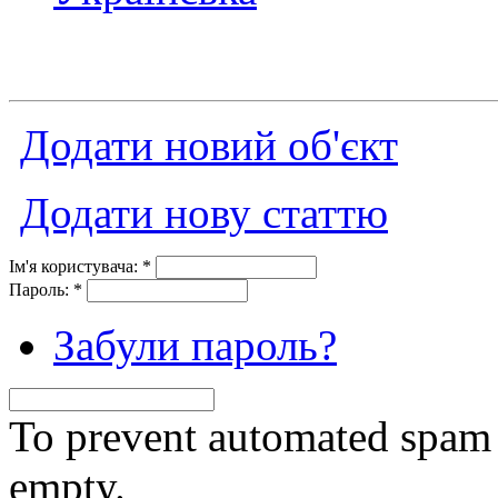
Додати новий об'єкт
Додати нову статтю
Ім'я користувача:
*
Пароль:
*
Забули пароль?
To prevent automated spam s
empty.