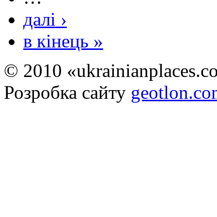
далі ›
в кінець »
© 2010 «ukrainianplaces.
Розробка сайту
geotlon.c