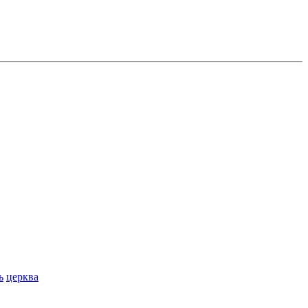
ь
церква