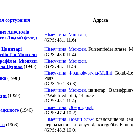
Адреса
них Апостолів
Німеччина
,
Мюнхен
,
енi-Людвіґсфельд
(GPS:
48.1 11.6
)
а Цвинтарі
Німеччина
,
Мюнхен
, Furstenrieder strasse, 
edhof) в Мюнхені
(GPS:
48.0 11.4
)
рафія м. Мюнхен,
Німеччина
,
Мюнхен
,
вна Церква
(1945)
(GPS:
48.1 11.5
)
Німеччина
,
Франкфурт-на-Майні
, Golub-L
нка
(1998)
Platz
(GPS:
50.1 8.63
)
Німеччина
,
Мюнхен
, цвинтар «Вальдфрід
ери
(1959)
("Waldfriedhof"), 43 поле
(GPS:
48.1 11.4
)
Німеччина
,
Оберстдорф
,
адського
(1946)
(GPS:
47.4 10.2
)
Німеччина
,
Новий Ульм
, кладовище на Reutt
го
(1963)
перша могила ліворуч від входу біля Finning
(GPS:
48.3 10.0
)