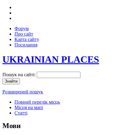
Форум
Про сайт
Карта сайту
Посилання
UKRAINIAN PLACES
Пошук на сайті:
Розширений пошук
Повний перелік місць
Місця на мапі
Статті
Мови