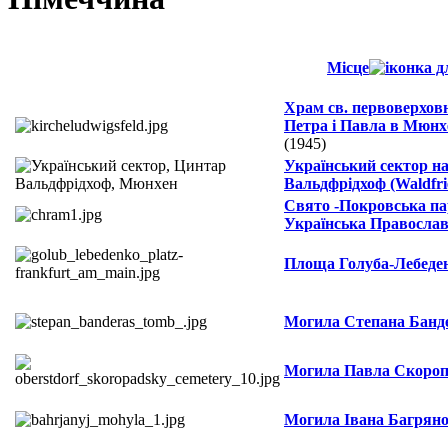
Місце
Храм св. первоверхов
Петра і Павла в Мюнх
(1945)
Український сектор н
Вальдфрідхоф (Waldfri
Свято -Покровська па
Українська Правосла
Площа Голуба-Лебеде
Могила Степана Банд
Могила Павла Скороп
Могила Івана Багряно