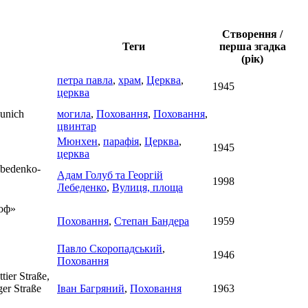
Створення /
Теги
перша згадка
(рік)
петра павла
,
храм
,
Церква
,
1945
церква
Munich
могила
,
Поховання
,
Поховання
,
цвинтар
Мюнхен
,
парафія
,
Церква
,
1945
церква
ebedenko-
Адам Голуб та Георгiй
1998
Лебеденко
,
Вулиця, площа
гоф»
Поховання
,
Степан Бандера
1959
Павло Скоропадський
,
1946
Поховання
ier Straße,
er Straße
Іван Багряний
,
Поховання
1963