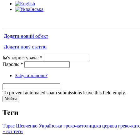
Додати новий об'єкт
Додати нову статтю
Ім'я користувача:
*
Пароль:
*
Забули пароль?
To prevent automated spam submissions leave this field empty.
Теги
Тарас Шевченко
Українська греко-католицька церква
греко-кат
» всі теги