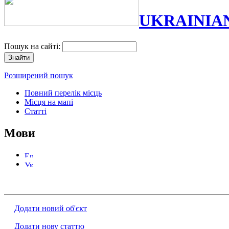
UKRAINIA
Пошук на сайті:
Розширений пошук
Повний перелік місць
Місця на мапі
Статті
Мови
Додати новий об'єкт
Додати нову статтю