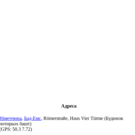
Адреса
Німеччина
,
Бад-Емс
, Römerstraße, Haus Vier Türme (Будинок
чотирьох башт)
(GPS:
50.3 7.72
)