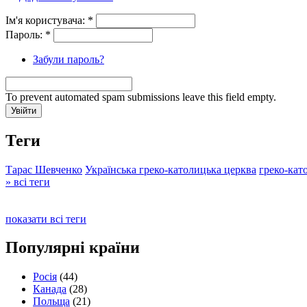
Ім'я користувача:
*
Пароль:
*
Забули пароль?
To prevent automated spam submissions leave this field empty.
Теги
Тарас Шевченко
Українська греко-католицька церква
греко-кат
» всі теги
показати всі теги
Популярні країни
Росія
(44)
Канада
(28)
Польща
(21)