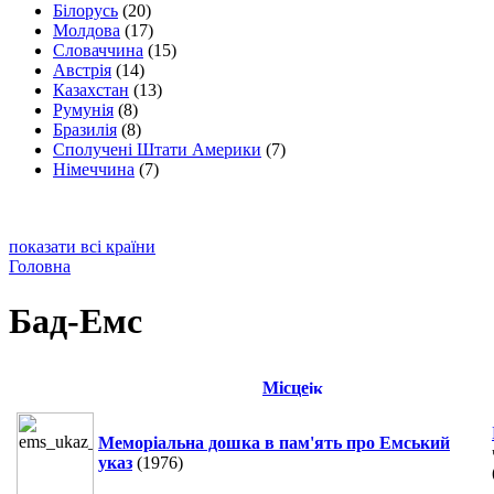
Білорусь
(20)
Молдова
(17)
Словаччина
(15)
Австрія
(14)
Казахстан
(13)
Румунія
(8)
Бразилія
(8)
Сполучені Штати Америки
(7)
Німеччина
(7)
показати всі країни
Головна
Бад-Емс
Місце
Меморіальна дошка в пам'ять про Емський
указ
(1976)