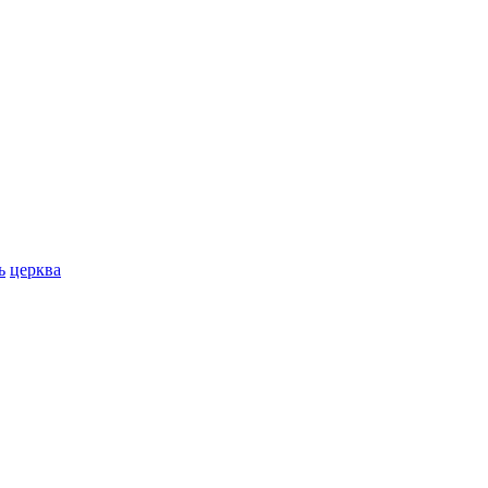
ь
церква