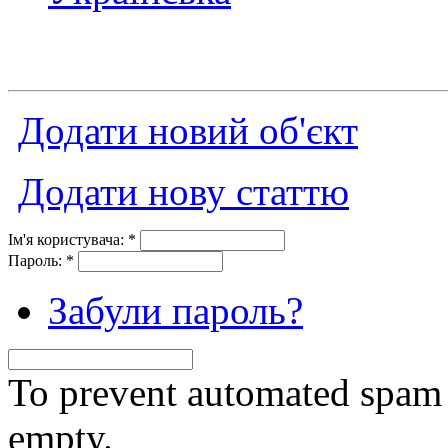
Додати новий об'єкт
Додати нову статтю
Ім'я користувача:
*
Пароль:
*
Забули пароль?
To prevent automated spam s
empty.