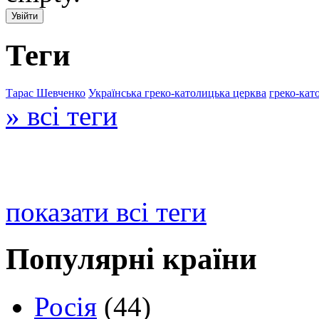
Теги
Тарас Шевченко
Українська греко-католицька церква
греко-кат
» всі теги
показати всі теги
Популярні країни
Росія
(44)