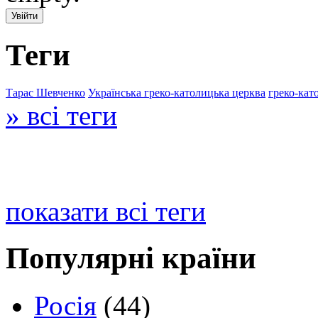
Теги
Тарас Шевченко
Українська греко-католицька церква
греко-кат
» всі теги
показати всі теги
Популярні країни
Росія
(44)