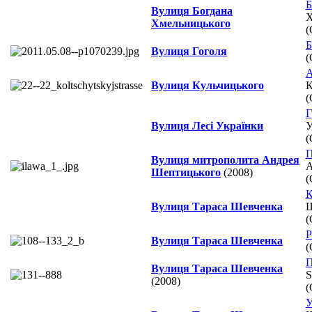
Б
Вулиця Богдана
Х
Хмельницького
(
Б
Вулиця Гоголя
(
А
Вулиця Кульчицького
К
(
Г
Вулиця Лесі Українки
У
(
П
Вулиця митрополита Андрея
A
Шептицького
(2008)
(
К
Вулиця Тараса Шевченка
Ш
(
Р
Вулиця Тараса Шевченка
(
П
Вулиця Тараса Шевченка
S
(2008)
(
У