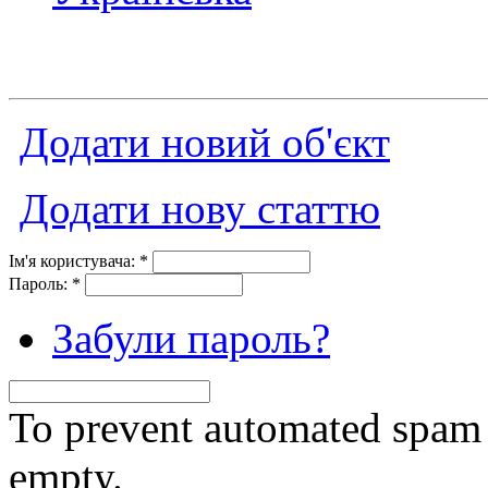
Додати новий об'єкт
Додати нову статтю
Ім'я користувача:
*
Пароль:
*
Забули пароль?
To prevent automated spam s
empty.