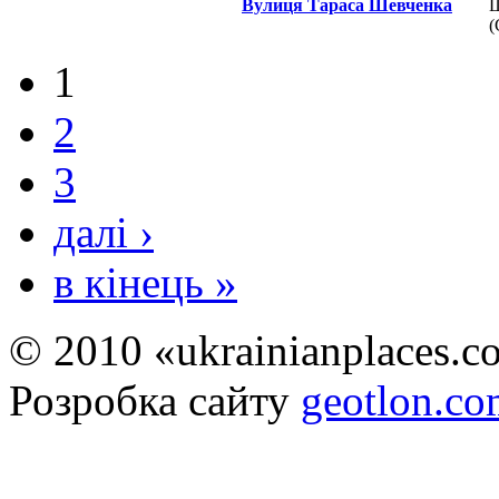
Вулиця Тараса Шевченка
Ш
(
1
2
3
далі ›
в кінець »
© 2010 «ukrainianplaces.
Розробка сайту
geotlon.c