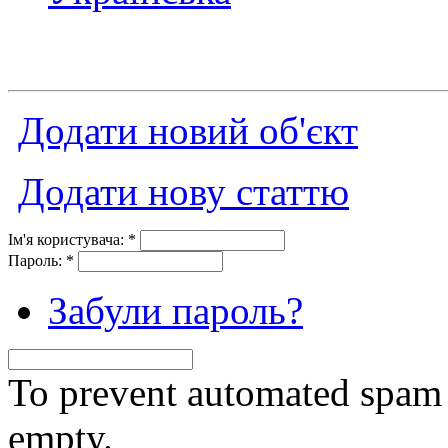
Додати новий об'єкт
Додати нову статтю
Ім'я користувача:
*
Пароль:
*
Забули пароль?
To prevent automated spam s
empty.