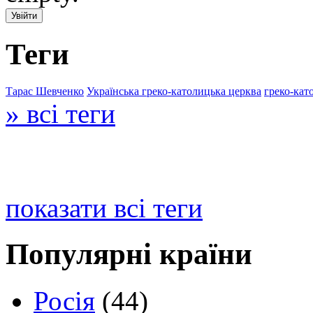
Теги
Тарас Шевченко
Українська греко-католицька церква
греко-кат
» всі теги
показати всі теги
Популярні країни
Росія
(44)