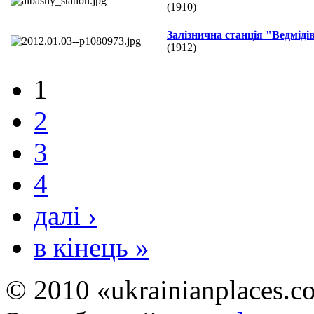
(1910)
Залізнична станція "Ведміді
(1912)
1
2
3
4
далі ›
в кінець »
© 2010 «ukrainianplaces.