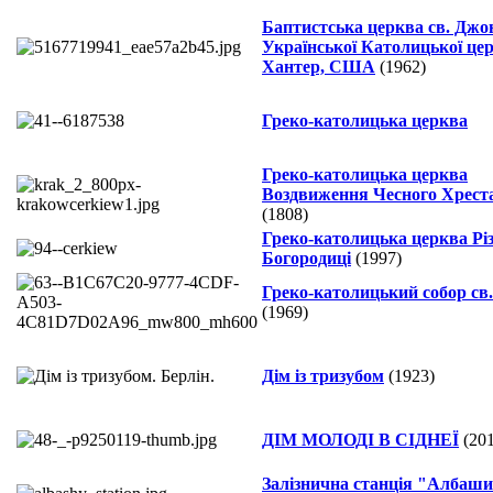
Баптистська церква св. Джо
Української Католицької це
Хантер, США
(1962)
Греко-католицька церква
Греко-католицька церква
Воздвиження Чесного Хрест
(1808)
Греко-католицька церква Рі
Богородиці
(1997)
Греко-католицький собор св.
(1969)
Дім із тризубом
(1923)
ДІМ МОЛОДІ В CІДНЕЇ
(201
Залізнична станція "Албаш