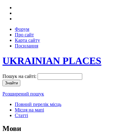
Форум
Про сайт
Карта сайту
Посилання
UKRAINIAN PLACES
Пошук на сайті:
Розширений пошук
Повний перелік місць
Місця на мапі
Статті
Мови