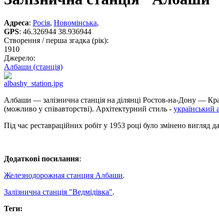
Адреса
:
Росія
,
Новомінська
,
GPS
:
46.326944 38.936944
Створення / перша згадка (рік):
1910
Джерело:
Албаши (станція)
Албаши — залізнична станція на ділянці Ростов-на-Дону — Кра
(можливо у співавторстві). Архітектурний стиль -
український 
Під час реставраційних робіт у 1953 році було змінено вигляд да
Додаткові посилання
:
Железнодорожная станция Албаши
.
Залізнична станція "Ведмідівка"
.
Теги: