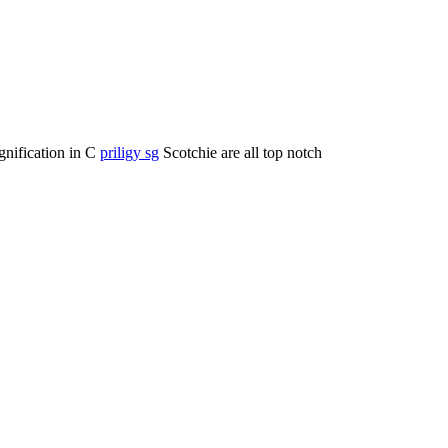
agnification in C
priligy sg
Scotchie are all top notch