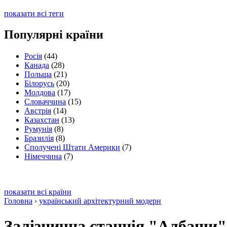
показати всі теги
Популярні країни
Росія
(44)
Канада
(28)
Польща
(21)
Білорусь
(20)
Молдова
(17)
Словаччина
(15)
Австрія
(14)
Казахстан
(13)
Румунія
(8)
Бразилія
(8)
Сполучені Штати Америки
(7)
Німеччина
(7)
показати всі країни
Головна
›
український архітектурний модерн
Залізнична станція "Албаши"