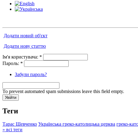
Додати новий об'єкт
Додати нову статтю
Ім'я користувача:
*
Пароль:
*
Забули пароль?
To prevent automated spam submissions leave this field empty.
Теги
Тарас Шевченко
Українська греко-католицька церква
греко-кат
» всі теги