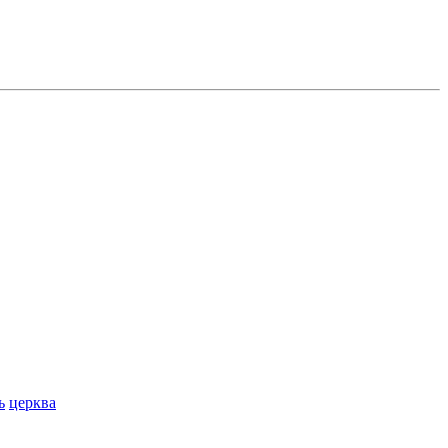
ь
церква