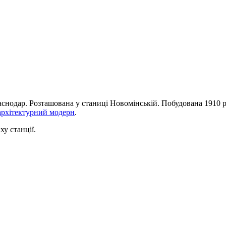
снодар. Розташована у станиці Новомінській. Побудована 1910 р
архітектурний модерн
.
ху станції.