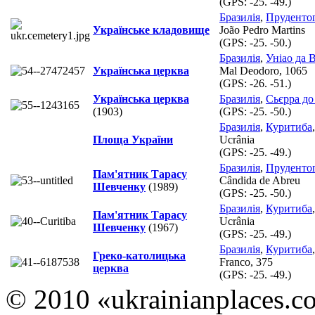
(GPS:
-25. -49.
)
Бразилія
,
Пруденто
Українське кладовище
João Pedro Martins
(GPS:
-25. -50.
)
Бразилія
,
Уніао да В
Українська церква
Mal Deodoro, 1065
(GPS:
-26. -51.
)
Українська церква
Бразилія
,
Сьєрра до
(1903)
(GPS:
-25. -50.
)
Бразилія
,
Куритиба
Площа України
Ucrânia
(GPS:
-25. -49.
)
Бразилія
,
Пруденто
Пам'ятник Тарасу
Cândida de Abreu
Шевченку
(1989)
(GPS:
-25. -50.
)
Бразилія
,
Куритиба
Пам'ятник Тарасу
Ucrânia
Шевченку
(1967)
(GPS:
-25. -49.
)
Бразилія
,
Куритиба
Греко-католицька
Franco, 375
церква
(GPS:
-25. -49.
)
© 2010 «ukrainianplaces.