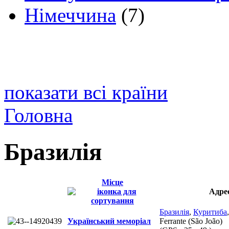
Німеччина
(7)
показати всі країни
Головна
Бразилія
Місце
Адре
Бразилія
,
Куритиба
Український меморіал
Ferrante (São João)