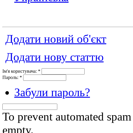
Додати новий об'єкт
Додати нову статтю
Ім'я користувача:
*
Пароль:
*
Забули пароль?
To prevent automated spam s
empty.