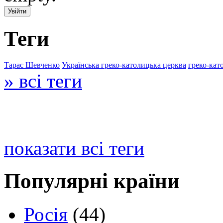
Теги
Тарас Шевченко
Українська греко-католицька церква
греко-кат
» всі теги
показати всі теги
Популярні країни
Росія
(44)