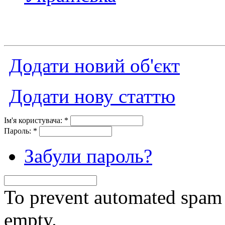
Додати новий об'єкт
Додати нову статтю
Ім'я користувача:
*
Пароль:
*
Забули пароль?
To prevent automated spam s
empty.