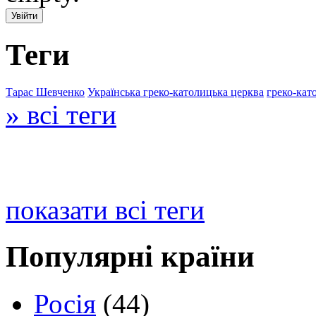
Теги
Тарас Шевченко
Українська греко-католицька церква
греко-кат
» всі теги
показати всі теги
Популярні країни
Росія
(44)