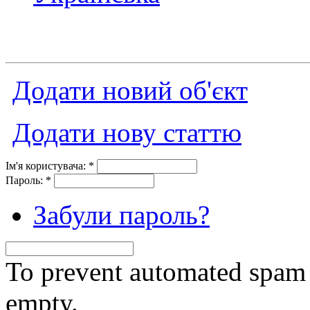
Додати новий об'єкт
Додати нову статтю
Ім'я користувача:
*
Пароль:
*
Забули пароль?
To prevent automated spam s
empty.