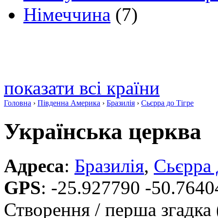
Німеччина
(7)
показати всі країни
Головна
›
Південна Америка
›
Бразилія
›
Сьєрра до Тігре
Українська церква
Адреса
:
Бразилія
,
Сьєрра 
GPS
:
-25.927790 -50.7640
Створення / перша згадка 