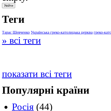
Теги
Тарас Шевченко
Українська греко-католицька церква
греко-кат
» всі теги
показати всі теги
Популярні країни
Росія
(44)