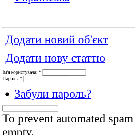
Додати новий об'єкт
Додати нову статтю
Ім'я користувача:
*
Пароль:
*
Забули пароль?
To prevent automated spam s
empty.