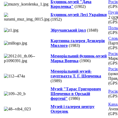
Будинок-музей "Дача
Росія
Короленка"
(1902)
(GPS
Грузі
Будинок-музей Лесі Українки
2 (გ
(1952)
(GPS
Поль
Збручанський ідол
(1848)
(GPS
Слов
Картинна галерея Дезидерія
Парти
Миллого
(1983)
(GPS
Росія
Меморіальний будинок-музей
Марк
Марка Вовчка
(1906)
(GPS
Росія
Меморіальний музей-
(цоко
гауптвахта Т. Г. Шевченка
Прав
(1989)
(GPS
Музей "Тарас Григорович
Росія
Шевченко в Орській
(GPS
фортеці"
(1986)
Кана
Музей і галерея центру
Avenu
Осередок
(GPS