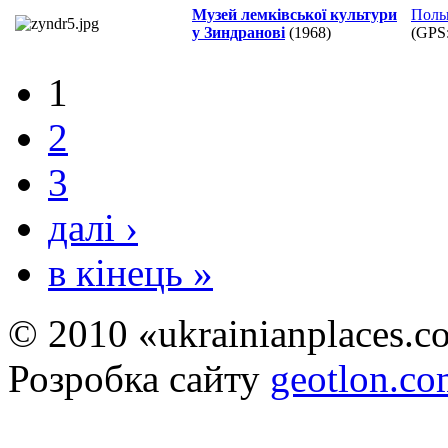
Музей лемківської культури
Поль
у Зиндранові
(1968)
(GPS
1
2
3
далі ›
в кінець »
© 2010 «ukrainianplaces.
Розробка сайту
geotlon.c