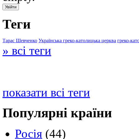
Теги
Тарас Шевченко
Українська греко-католицька церква
греко-кат
» всі теги
показати всі теги
Популярні країни
Росія
(44)