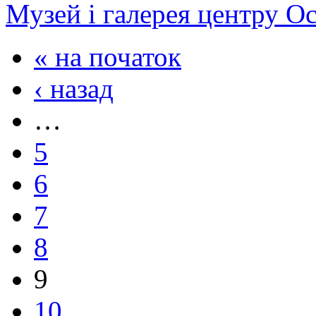
Музей і галерея центру О
« на початок
‹ назад
…
5
6
7
8
9
10