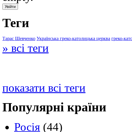
Теги
Тарас Шевченко
Українська греко-католицька церква
греко-кат
» всі теги
показати всі теги
Популярні країни
Росія
(44)