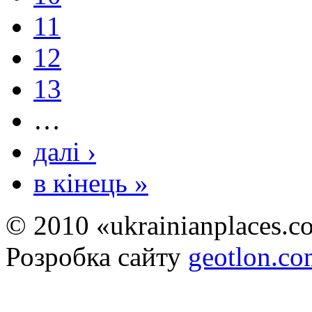
11
12
13
…
далі ›
в кінець »
© 2010 «ukrainianplaces.
Розробка сайту
geotlon.c