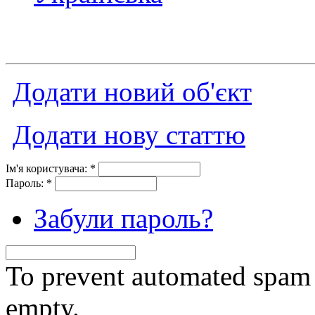
Додати новий об'єкт
Додати нову статтю
Ім'я користувача:
*
Пароль:
*
Забули пароль?
To prevent automated spam s
empty.