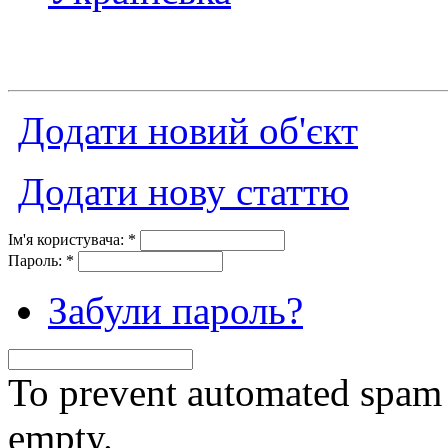
Додати новий об'єкт
Додати нову статтю
Ім'я користувача:
*
Пароль:
*
Забули пароль?
To prevent automated spam s
empty.