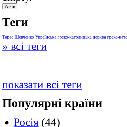
Теги
Тарас Шевченко
Українська греко-католицька церква
греко-кат
» всі теги
показати всі теги
Популярні країни
Росія
(44)