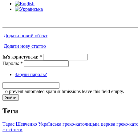
Додати новий об'єкт
Додати нову статтю
Ім'я користувача:
*
Пароль:
*
Забули пароль?
To prevent automated spam submissions leave this field empty.
Теги
Тарас Шевченко
Українська греко-католицька церква
греко-кат
» всі теги