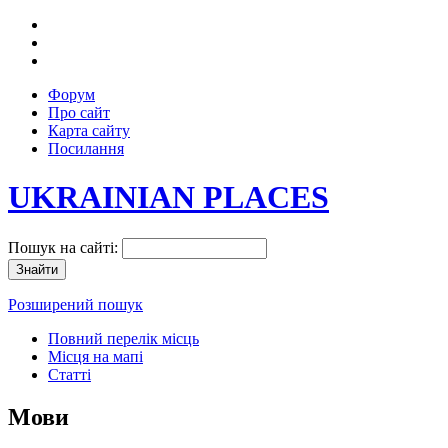
Форум
Про сайт
Карта сайту
Посилання
UKRAINIAN PLACES
Пошук на сайті:
Розширений пошук
Повний перелік місць
Місця на мапі
Статті
Мови