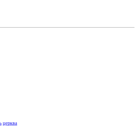
ь
церква