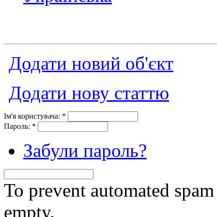
Додати новий об'єкт
Додати нову статтю
Ім'я користувача:
*
Пароль:
*
Забули пароль?
To prevent automated spam s
empty.