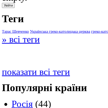
Теги
Тарас Шевченко
Українська греко-католицька церква
греко-кат
» всі теги
показати всі теги
Популярні країни
Росія
(44)