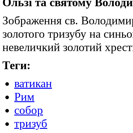
Ользі та святому Волод
Зображення св. Володими
золотого тризубу на синьо
невеличкий золотий хрес
Теги:
ватикан
Рим
собор
тризуб