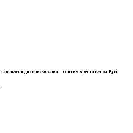
становлено дві нові мозаїки – святим хрестителям Русі-
к