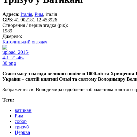
Адреса
:
Італія
,
Рим
, італія
GPS
:
41.902181 12.453926
Створення / перша згадка (рік):
1989
Джерело:
Католицький оглядач
Свого часу з нагоди великого ювілею 1000-ліття Хрищення Рус
України – святій княгині Ользі та святому Володимиру Вел
Зображення св. Володимира оздоблене зображенням золотого тр
Теги:
ватикан
Рим
собор
тризуб
Церква