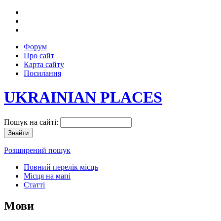
Форум
Про сайт
Карта сайту
Посилання
UKRAINIAN PLACES
Пошук на сайті:
Розширений пошук
Повний перелік місць
Місця на мапі
Статті
Мови