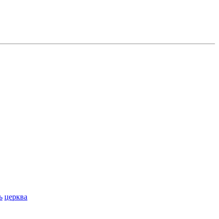
ь
церква