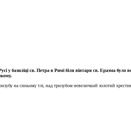
і у базиліці св. Петра в Римі біля вівтаря св. Еразма було в
икому.
изубу на синьому тлі, над тризубом невеличкий золотий хрести