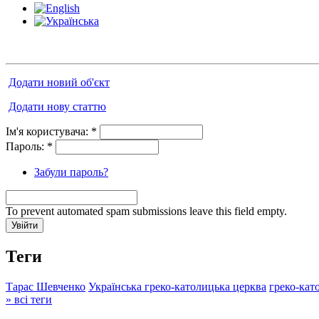
Додати новий об'єкт
Додати нову статтю
Ім'я користувача:
*
Пароль:
*
Забули пароль?
To prevent automated spam submissions leave this field empty.
Теги
Тарас Шевченко
Українська греко-католицька церква
греко-кат
» всі теги