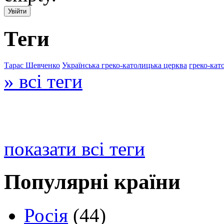
Теги
Тарас Шевченко
Українська греко-католицька церква
греко-кат
» всі теги
показати всі теги
Популярні країни
Росія
(44)