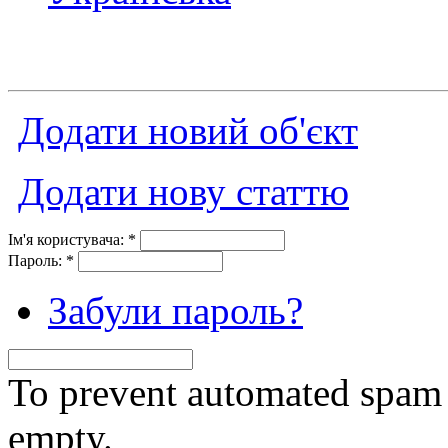
Додати новий об'єкт
Додати нову статтю
Ім'я користувача:
*
Пароль:
*
Забули пароль?
To prevent automated spam s
empty.