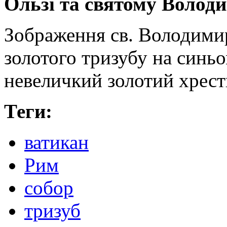
Ользі та святому Волод
Зображення св. Володими
золотого тризубу на синьо
невеличкий золотий хрес
Теги:
ватикан
Рим
собор
тризуб