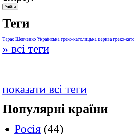
Теги
Тарас Шевченко
Українська греко-католицька церква
греко-кат
» всі теги
показати всі теги
Популярні країни
Росія
(44)