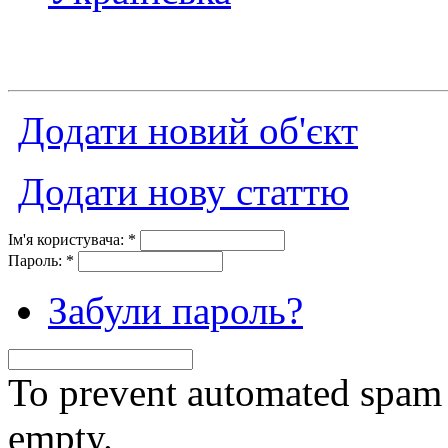
Додати новий об'єкт
Додати нову статтю
Ім'я користувача:
*
Пароль:
*
Забули пароль?
To prevent automated spam s
empty.