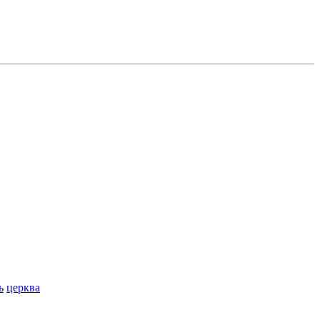
ь
церква