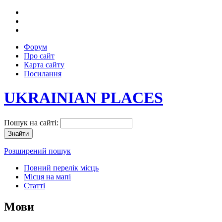
Форум
Про сайт
Карта сайту
Посилання
UKRAINIAN PLACES
Пошук на сайті:
Розширений пошук
Повний перелік місць
Місця на мапі
Статті
Мови