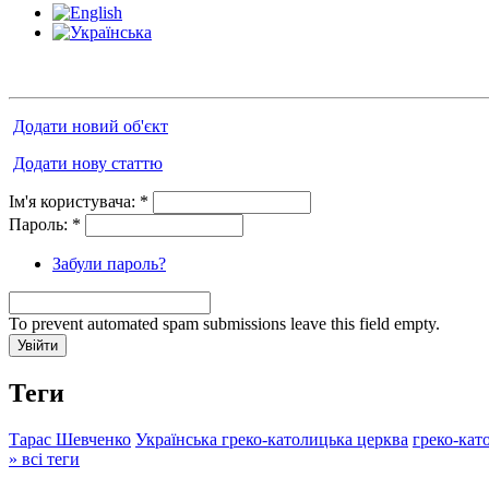
Додати новий об'єкт
Додати нову статтю
Ім'я користувача:
*
Пароль:
*
Забули пароль?
To prevent automated spam submissions leave this field empty.
Теги
Тарас Шевченко
Українська греко-католицька церква
греко-кат
» всі теги