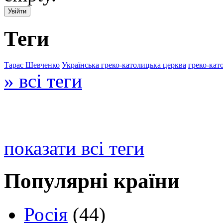
Теги
Тарас Шевченко
Українська греко-католицька церква
греко-кат
» всі теги
показати всі теги
Популярні країни
Росія
(44)