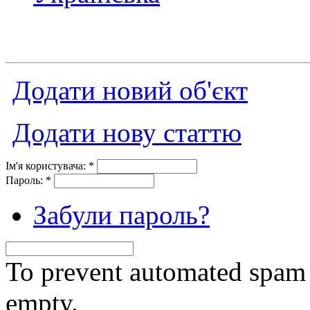
Додати новий об'єкт
Додати нову статтю
Ім'я користувача:
*
Пароль:
*
Забули пароль?
To prevent automated spam s
empty.