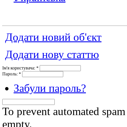
Додати новий об'єкт
Додати нову статтю
Ім'я користувача:
*
Пароль:
*
Забули пароль?
To prevent automated spam s
empty.