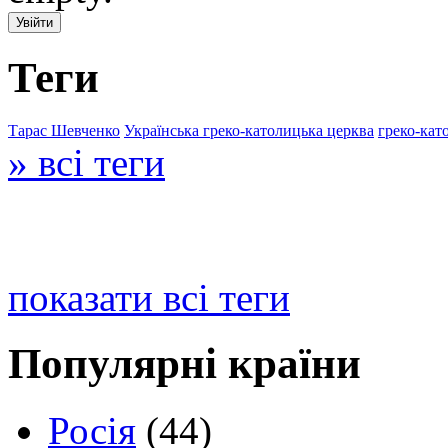
Теги
Тарас Шевченко
Українська греко-католицька церква
греко-кат
» всі теги
показати всі теги
Популярні країни
Росія
(44)