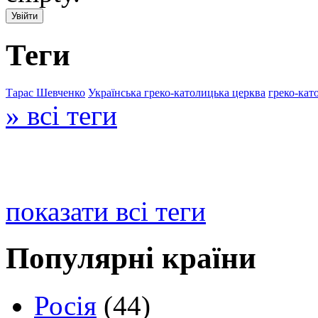
Теги
Тарас Шевченко
Українська греко-католицька церква
греко-кат
» всі теги
показати всі теги
Популярні країни
Росія
(44)