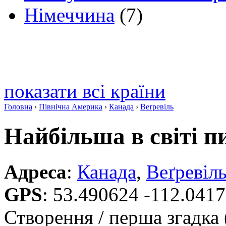
Німеччина
(7)
показати всі країни
Головна
›
Північна Америка
›
Канада
›
Веґревіль
Найбільша в світі п
Адреса
:
Канада
,
Веґревіл
GPS
:
53.490624 -112.041
Створення / перша згадка 