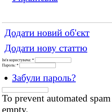
Додати новий об'єкт
Додати нову статтю
Ім'я користувача:
*
Пароль:
*
Забули пароль?
To prevent automated spam s
empty.