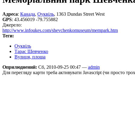
Адреса
:
Канада
,
Оуквіль
, 1363 Dundas Street West
GPS
:
43.456019 -79.755882
Джерело:
http://www.infoukes.com/shevchenkomuseum/mempark.htm
Теги:
Оуквіль
Тарас Шевченко
Вулиця, площа
Оприлюднений:
Сб, 2010-09-25 00:47 —
admin
Для перегляду карти треба активувати Javascript (чи просто тро