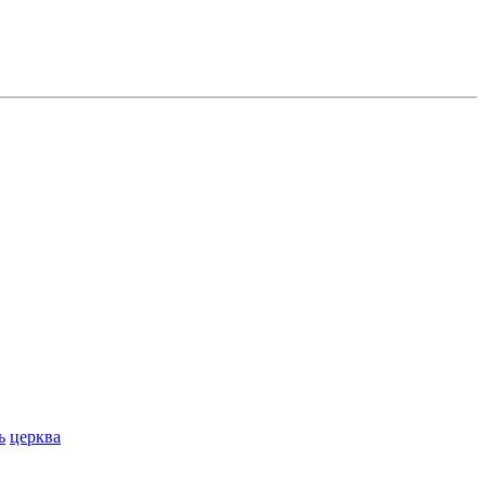
ь
церква