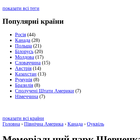
показати всі теги
Популярні країни
Росія
(44)
Канада
(28)
Польща
(21)
Білорусь
(20)
Молдова
(17)
Словаччина
(15)
Австрія
(14)
Казахстан
(13)
Румунія
(8)
Бразилія
(8)
Сполучені Штати Америки
(7)
Німеччина
(7)
показати всі країни
Головна
›
Північна Америка
›
Канада
›
Оуквіль
Меморіальний парк Шевченк