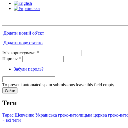
Додати новий об'єкт
Додати нову статтю
Ім'я користувача:
*
Пароль:
*
Забули пароль?
To prevent automated spam submissions leave this field empty.
Теги
Тарас Шевченко
Українська греко-католицька церква
греко-кат
» всі теги