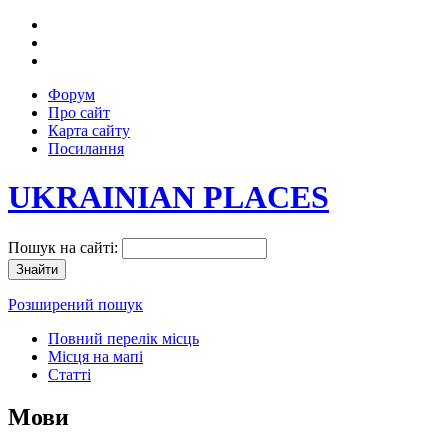
Форум
Про сайт
Карта сайту
Посилання
UKRAINIAN PLACES
Пошук на сайті:
Розширений пошук
Повний перелік місць
Місця на мапі
Статті
Мови