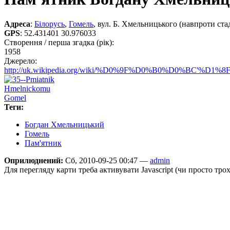
Адреса
:
Білорусь
,
Гомель
, вул. Б. Хмельницького (навпроти ст
GPS
:
52.431401 30.976033
Створення / перша згадка (рік):
1958
Джерело:
http://uk.wikipedia.org/wiki/%D0%9F%D0%B0%D0%BC'%D1%8
Теги:
Богдан Хмельницький
Гомель
Пам'ятник
Оприлюднений:
Сб, 2010-09-25 00:47 —
admin
Для перегляду карти треба активувати Javascript (чи просто тро