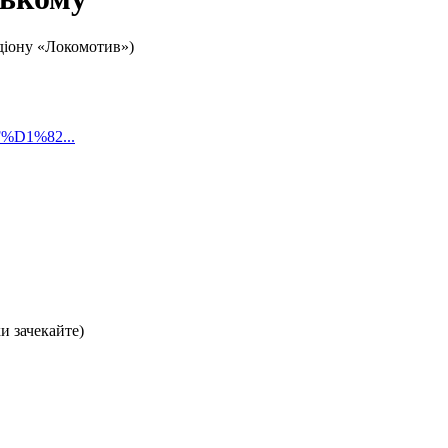
адіону «Локомотив»)
F%D1%82...
хи зачекайте)