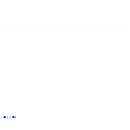
ь
церква