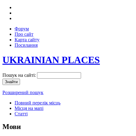
Форум
Про сайт
Карта сайту
Посилання
UKRAINIAN PLACES
Пошук на сайті:
Розширений пошук
Повний перелік місць
Місця на мапі
Статті
Мови