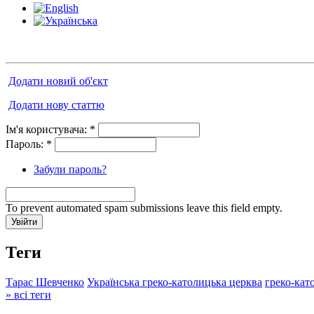
Додати новий об'єкт
Додати нову статтю
Ім'я користувача:
*
Пароль:
*
Забули пароль?
To prevent automated spam submissions leave this field empty.
Теги
Тарас Шевченко
Українська греко-католицька церква
греко-кат
» всі теги