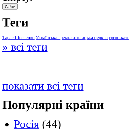
Теги
Тарас Шевченко
Українська греко-католицька церква
греко-кат
» всі теги
показати всі теги
Популярні країни
Росія
(44)