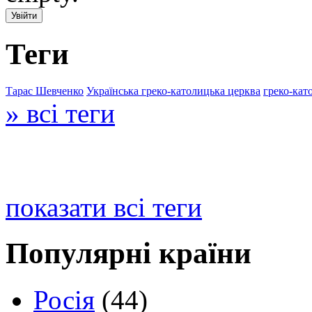
Теги
Тарас Шевченко
Українська греко-католицька церква
греко-кат
» всі теги
показати всі теги
Популярні країни
Росія
(44)