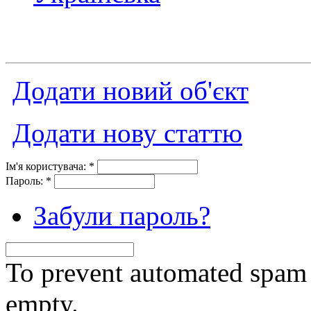
Додати новий об'єкт
Додати нову статтю
Ім'я користувача:
*
Пароль:
*
Забули пароль?
To prevent automated spam s
empty.