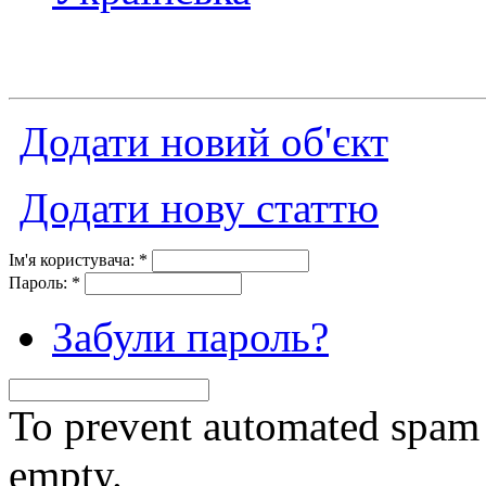
Додати новий об'єкт
Додати нову статтю
Ім'я користувача:
*
Пароль:
*
Забули пароль?
To prevent automated spam s
empty.