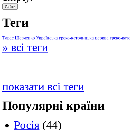
Теги
Тарас Шевченко
Українська греко-католицька церква
греко-кат
» всі теги
показати всі теги
Популярні країни
Росія
(44)