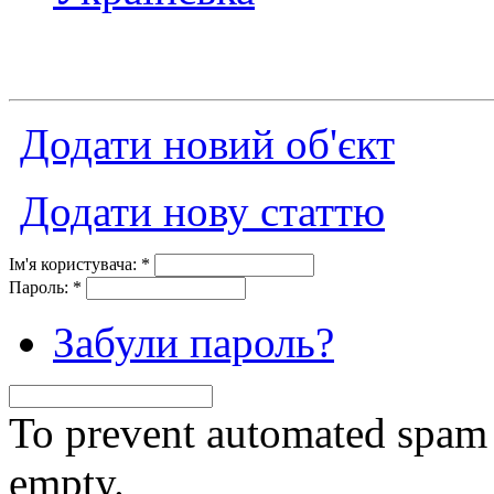
Додати новий об'єкт
Додати нову статтю
Ім'я користувача:
*
Пароль:
*
Забули пароль?
To prevent automated spam s
empty.