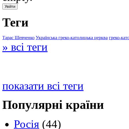
Теги
Тарас Шевченко
Українська греко-католицька церква
греко-кат
» всі теги
показати всі теги
Популярні країни
Росія
(44)