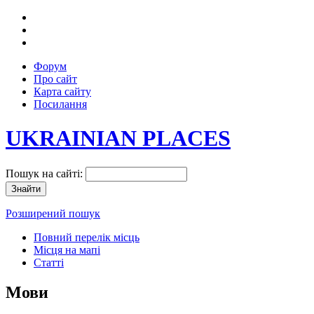
Форум
Про сайт
Карта сайту
Посилання
UKRAINIAN PLACES
Пошук на сайті:
Розширений пошук
Повний перелік місць
Місця на мапі
Статті
Мови