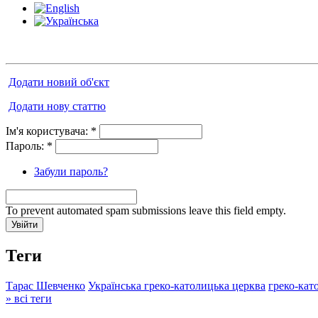
Додати новий об'єкт
Додати нову статтю
Ім'я користувача:
*
Пароль:
*
Забули пароль?
To prevent automated spam submissions leave this field empty.
Теги
Тарас Шевченко
Українська греко-католицька церква
греко-кат
» всі теги