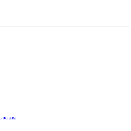
ь
церква