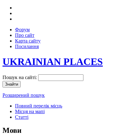
Форум
Про сайт
Карта сайту
Посилання
UKRAINIAN PLACES
Пошук на сайті:
Розширений пошук
Повний перелік місць
Місця на мапі
Статті
Мови