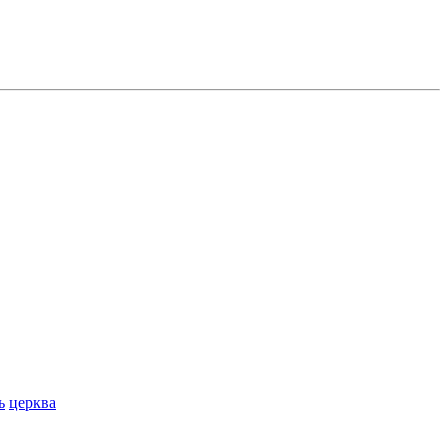
ь
церква