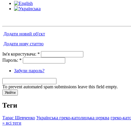
Додати новий об'єкт
Додати нову статтю
Ім'я користувача:
*
Пароль:
*
Забули пароль?
To prevent automated spam submissions leave this field empty.
Теги
Тарас Шевченко
Українська греко-католицька церква
греко-кат
» всі теги