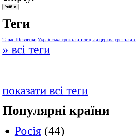
Теги
Тарас Шевченко
Українська греко-католицька церква
греко-кат
» всі теги
показати всі теги
Популярні країни
Росія
(44)