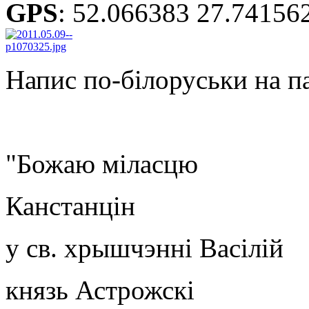
GPS
:
52.066383 27.74156
Напис по-білоруськи на п
"Божаю міласцю
Канстанцін
у св. хрышчэнні Васілій
князь Астрожскі