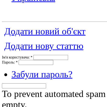
Додати новий об'єкт
Додати нову статтю
Ім'я користувача:
*
Пароль:
*
Забули пароль?
To prevent automated spam s
empty.