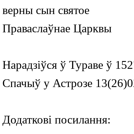
верны сын святое
Праваслаўнае Царквы
Нарадзіўся ў Тураве ў 1527
Спачыў у Астрозе 13(26)0
Додаткові посилання: