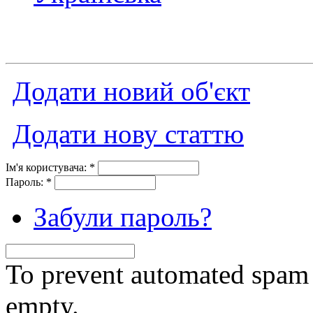
Додати новий об'єкт
Додати нову статтю
Ім'я користувача:
*
Пароль:
*
Забули пароль?
To prevent automated spam s
empty.