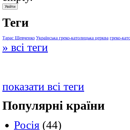
Теги
Тарас Шевченко
Українська греко-католицька церква
греко-кат
» всі теги
показати всі теги
Популярні країни
Росія
(44)