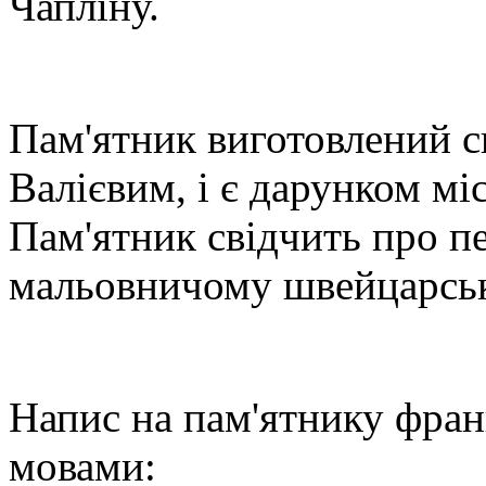
Чапліну.
Пам'ятник виготовлений 
Валієвим, і є дарунком мі
Пам'ятник свідчить про п
мальовничому швейцарськ
Напис на пам'ятнику фран
мовами: