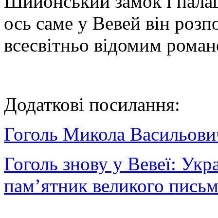
Шийонський замок і палац
ось саме у Вевей він розп
всесвітньо відомим роман
Додаткові посилання:
Гоголь Микола Васильови
Гоголь знову у Вевеї: Укр
пам’ятник великого пись