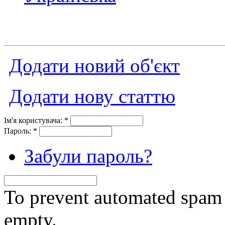
Додати новий об'єкт
Додати нову статтю
Ім'я користувача:
*
Пароль:
*
Забули пароль?
To prevent automated spam s
empty.