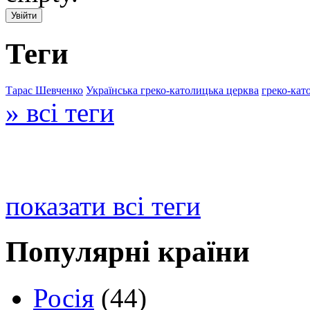
Теги
Тарас Шевченко
Українська греко-католицька церква
греко-кат
» всі теги
показати всі теги
Популярні країни
Росія
(44)