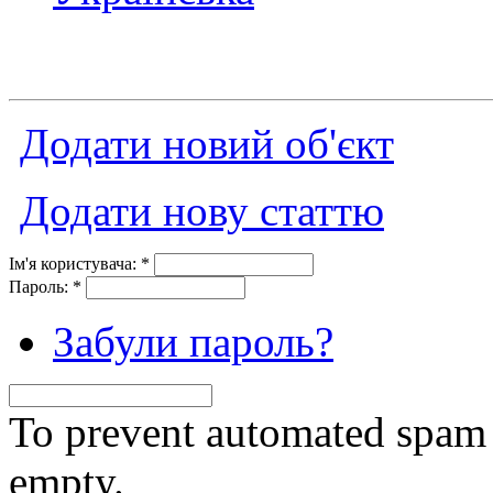
Додати новий об'єкт
Додати нову статтю
Ім'я користувача:
*
Пароль:
*
Забули пароль?
To prevent automated spam s
empty.