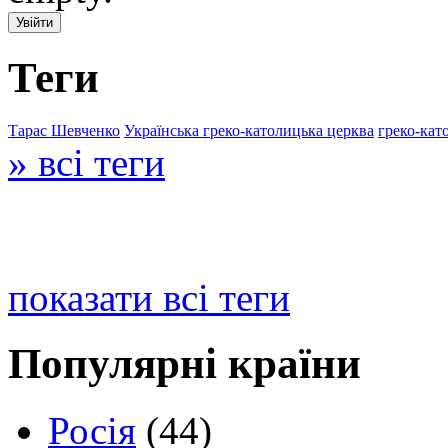
Теги
Тарас Шевченко
Українська греко-католицька церква
греко-кат
» всі теги
показати всі теги
Популярні країни
Росія
(44)